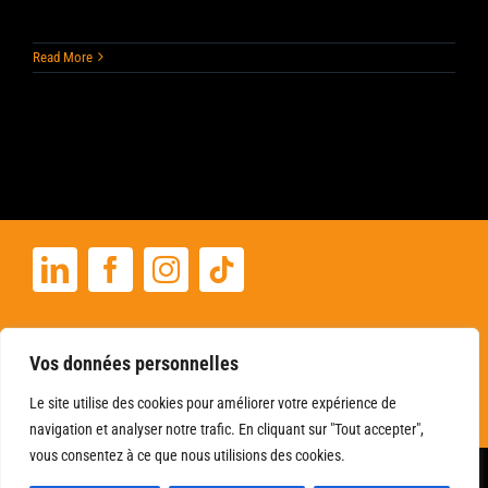
Read More
+33 06 22 03 32 33
Vos données personnelles
angibousesnault@gmail.com
Le site utilise des cookies pour améliorer votre expérience de
navigation et analyser notre trafic. En cliquant sur "Tout accepter",
vous consentez à ce que nous utilisions des cookies.
© 2019 – 2026 | Tous droits réservés Christiane Angibous-Esnault –