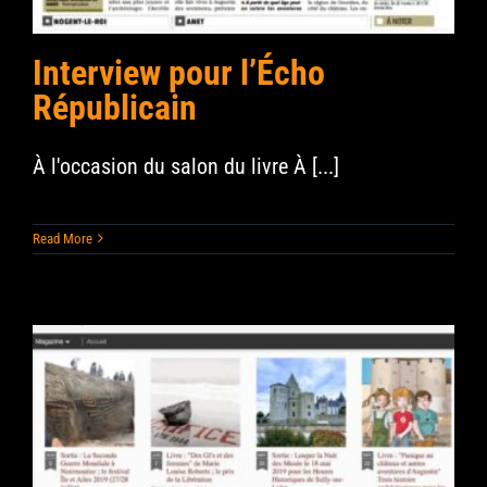
Contact
Interview pour l’Écho
Républicain
Search
for:
À l'occasion du salon du livre À [...]
Read More