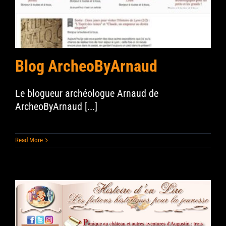
Blog ArcheoByArnaud
Le blogueur archéologue Arnaud de
ArcheoByArnaud [...]
Read More