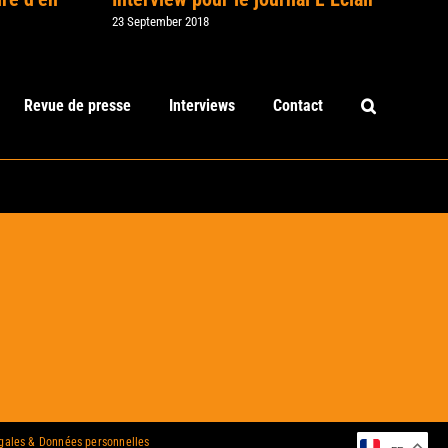
Ré
23 September 2018
19 S
Revue de presse
Interviews
Contact
gales & Données personnelles