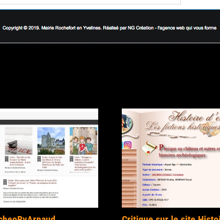
rcheoByArnaud
Critique sur le site Histo