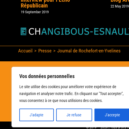
Républicain
22 May 2019
19 September 2019
Accueil
Presse
Journal de Rochefort-en-Yvelines
Skip
to
content
Vos données personnelles
Le site utilise des cookies pour améliorer votre expérience de
navigation et analyser notre trafic. En cliquant sur "Tout accepter",
vous consentez à ce que nous utilisions des cookies.
J'adapte
Je refuse
J'accepte
© 2019 – 2026 | Tous droits 