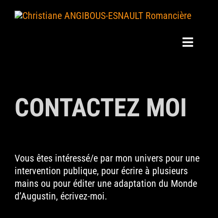
Skip
to
content
Toggle
Navigat
Mes Livres
CONTACTEZ MOI
Mes Actus
Mon Blog
Ma Bio
Vous êtes intéressé/e par mon univers pour une
intervention publique, pour écrire à plusieurs
mains ou pour éditer une adaptation du Monde
Revue de presse
d’Augustin, écrivez-moi.
Interviews