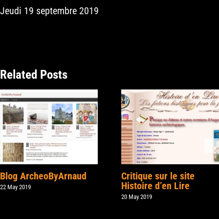
Jeudi 19 septembre 2019
Related Posts
Blog ArcheoByArnaud
Critique sur le site
Histoire d’en Lire
22 May 2019
20 May 2019