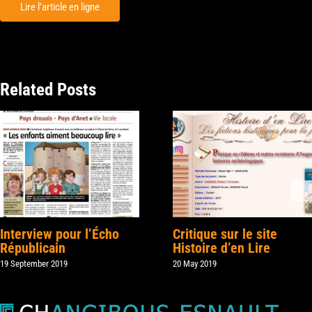
Lire l’article en ligne
Related Posts
Interview pour l’Écho
Critique sur le site
Républicain
Histoire d’en Lire
19 September 2019
20 May 2019