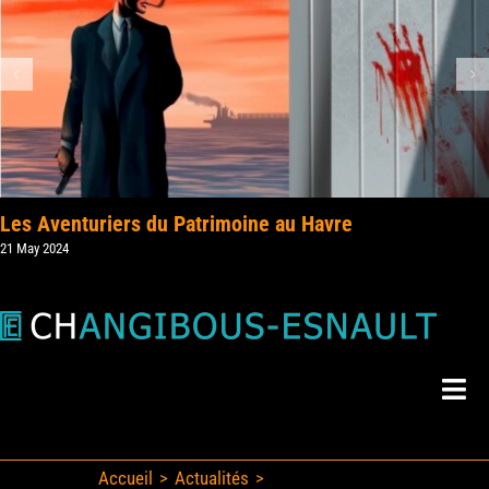
Les Aventuriers du Patrimoine au Havre
21 May 2024
Togg
Navi
Mes Livres
Accueil
Actualités