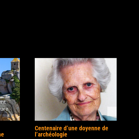
Centenaire d’une doyenne de
ne
l’archéologie