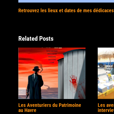
Retrouvez les lieux et dates de mes dédicace
Related Posts
Les Aventuriers du Patrimoine
Les ave
au Havre
intervi