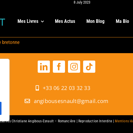
8 July 2023
Mes Livres
Mes Actus
Mon Blog
Ma Bio
e bretonne
+33 06 22 03 32 33
angibousesnault@gmail.com
réservés Christiane Angibous-Esnault – Romancière | Reproduction Interdite |
Mentions lé