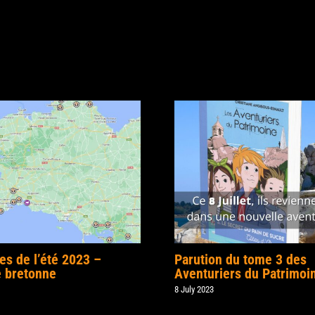
es de l’été 2023 –
Parution du tome 3 des
 bretonne
Aventuriers du Patrimoi
8 July 2023