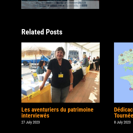
Related Posts
Les aventuriers du patrimoine
Dédicac
interviewés
Tournée
27 July 2023
8 July 2023