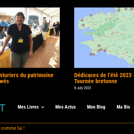
nturiers du patrimoine
Dédicaces de l’été 2023 
ewés
Tournée bretonne
8 July 2023
Mes Livres
Mes Actus
Mon Blog
Ma Bio
s comme lui !