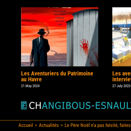
Les Aventuriers du Patrimoine
Les ave
au Havre
intervi
21 May 2024
27 July 2023
Accueil
Actualités
Le Père Noël n’a pas hésité, faite