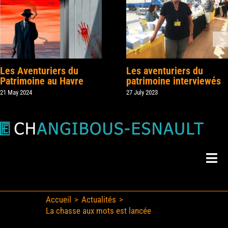
Les Aventuriers du
Les aventuriers du
Patrimoine au Havre
patrimoine interviewés
21 May 2024
27 July 2023
Togg
Navi
Mes Livres
Accueil
Actualités
La chasse aux mots est lancée
Mes Actus
Skip