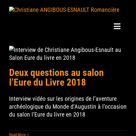
Skip
to
content
Toggle
Navigat
Mes Livres
Mes Actus
Deux questions au salon
l’Eure du Livre 2018
Mon Blog
Interview vidéo sur les origines de l’aventure
Ma Bio
archéologique du Monde d'Augustin à l’occasion
du salon l’Eure du livre en 2018
Revue de presse
Interviews
Read More