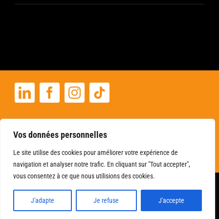
+33 06 22 03 32 33
Vos données personnelles
angibousesnault@gmail.com
Le site utilise des cookies pour améliorer votre expérience de
navigation et analyser notre trafic. En cliquant sur "Tout accepter",
vous consentez à ce que nous utilisions des cookies.
© 2019 – 2026 | Tous droits réservés Christiane Angibous-Esnault –
Romancière | Reproduction Interdite |
Mentions légales & Données
J'adapte
Je refuse
J'accepte
FR
personnelles