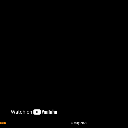
e Fouasnon sur Panique
LivREncontres 2019
eau
3 May 2020