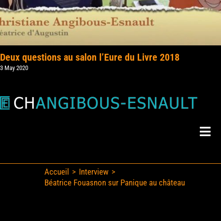
Deux questions au salon l’Eure du Livre 2018
3 May 2020
Togg
Navi
Mes Livres
Accueil
Interview
Béatrice Fouasnon sur Panique au château
Mes Actus
Skip
to