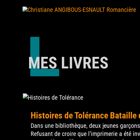
Skip
to
content
L
MES LIVRES
Enfermé ! Dessous, d
Histoires de Tolérance Bataille 
Dans une bibliothèque, deux jeunes garçons
Refusant de croire que l’imprimerie a été in