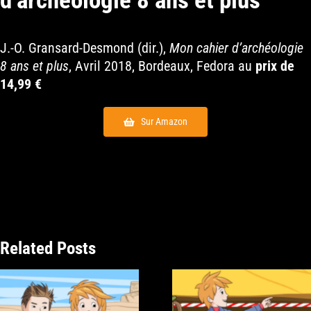
d’archéologie 8 ans et plus
J.-O. Gransard-Desmond (dir.),
Mon cahier d’archéologie
8 ans et plus
, Avril 2018, Bordeaux, Fedora au
prix de
14,99 €
Sur Amazon
Related Posts