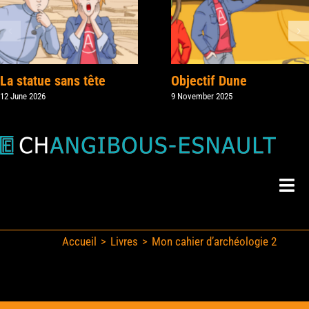
La statue sans tête
Objectif Dune
12 June 2026
9 November 2025
Togg
Navi
Mes Livres
Accueil
Livres
Mon cahier d’archéologie 2
Skip
Mes Actus
to
content