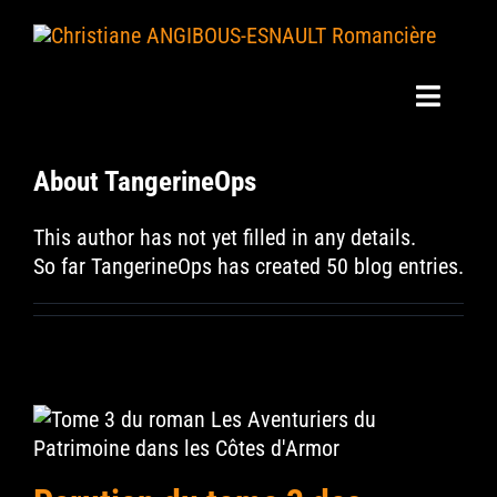
Skip
to
content
Toggle
Navigat
Mes Livres
About
TangerineOps
This author has not yet filled in any details.
Mes Actus
So far TangerineOps has created 50 blog entries.
Mon Blog
Ma Bio
Revue de presse
Interviews