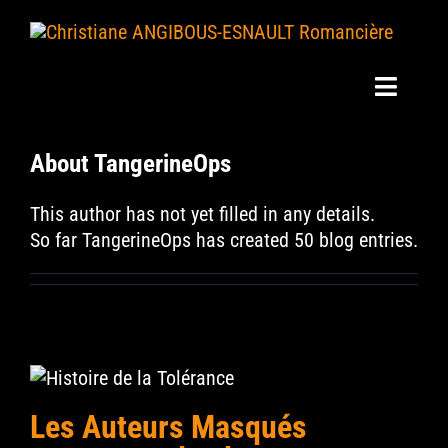
Skip
to
content
Toggle
Navigat
Mes Livres
About
TangerineOps
This author has not yet filled in any details.
Mes Actus
So far TangerineOps has created 50 blog entries.
Mon Blog
Ma Bio
Revue de presse
Les Auteurs Masqués
Interviews