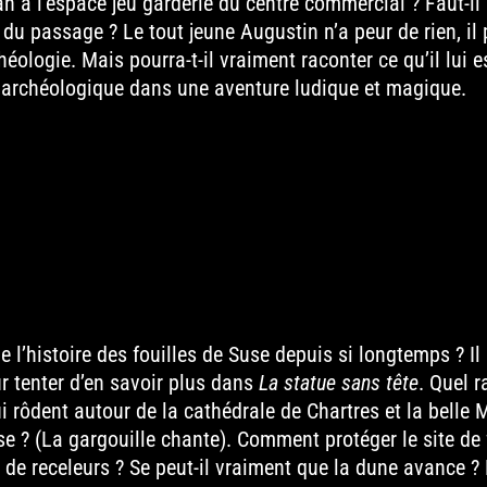
 à l’espace jeu garderie du centre commercial ? Faut-il 
 du passage ? Le tout jeune Augustin n’a peur de rien, il 
éologie. Mais pourra-t-il vraiment raconter ce qu’il lui es
he archéologique dans une aventure ludique et magique.
e l’histoire des fouilles de Suse depuis si longtemps ? I
r tenter d’en savoir plus dans
La statue sans tête
. Quel r
ôdent autour de la cathédrale de Chartres et la belle Mi
e ? (La gargouille chante). Comment protéger le site de f
 de receleurs ? Se peut-il vraiment que la dune avance ?