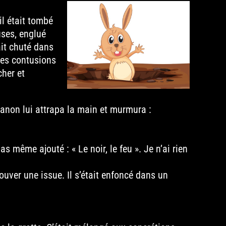
il était tombé
uses, englué
ait chuté dans
des contusions
cher et
Manon lui attrapa la main et murmura :
s même ajouté : « Le noir, le feu ». Je n’ai rien
ouver une issue. Il s’était enfoncé dans un