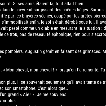
ourit. Si ses amis étaient là, tout allait bien.
dain le chevreuil surgissant des chênes lièges. Surpris, 
iffé par les bruyères sèches, coupé par les arêtes pierre
s’immobilisait enfin, le sol s’était dérobé sous lui. Il av
 avait pesté comme un diable en mesurant la situation : 
e ce trou, pas de réseau téléphonique, rien pour s’accro
 des pompiers, Augustin gémit en faisant des grimaces. 
?
 : « Mon cheval, mon cheval ! » lorsqu’on t’a remonté. Tu a
n plus. Il se souvenait seulement qu’il avait tenté de tr
avec son smartphone. C’est alors que…
d’un grand « Aie ! ». Je me souviens !
oir plus.