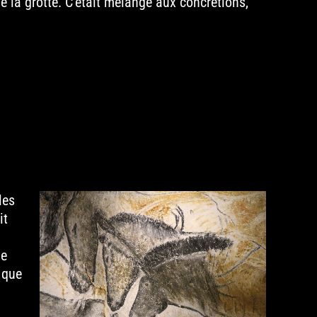
de la grotte. C’était mélangé aux concrétions,
les
it
se
 que