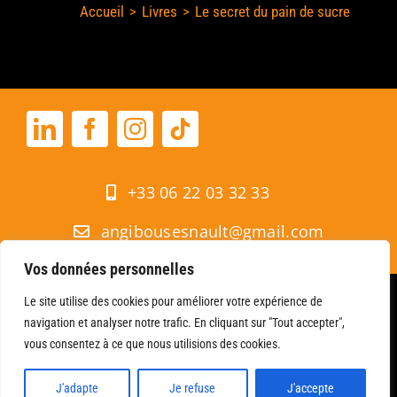
Mes Livres
Accueil
Livres
Le secret du pain de sucre
Skip
Mes Actus
to
content
Mon Blog
Ma Bio
+33 06 22 03 32 33
Revue de presse
angibousesnault@gmail.com
Interviews
Vos données personnelles
© 2019 – 2026 | Tous droits réservés Christiane Angibous-Esnault –
Contact
Le site utilise des cookies pour améliorer votre expérience de
Romancière | Reproduction Interdite |
Mentions légales & Données
navigation et analyser notre trafic. En cliquant sur "Tout accepter",
personnelles
Search
vous consentez à ce que nous utilisions des cookies.
for:
J'adapte
Je refuse
J'accepte