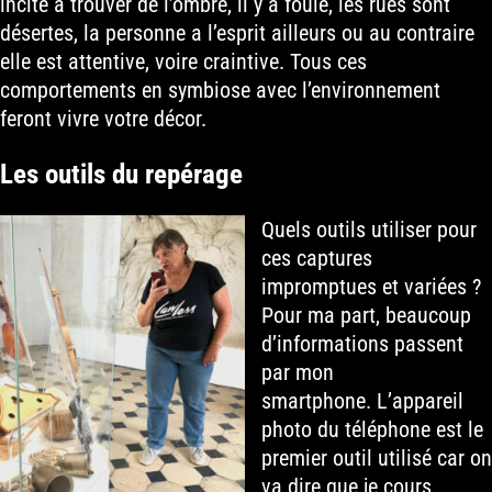
incite à trouver de l’ombre, il y a foule, les rues sont
désertes, la personne a l’esprit ailleurs ou au contraire
elle est attentive, voire craintive. Tous ces
comportements en symbiose avec l’environnement
feront vivre votre décor.
Les outils du repérage
Quels outils utiliser pour
ces captures
impromptues et variées ?
Pour ma part, beaucoup
d’informations passent
par mon
smartphone. L’appareil
photo du téléphone est le
premier outil utilisé car on
va dire que je cours