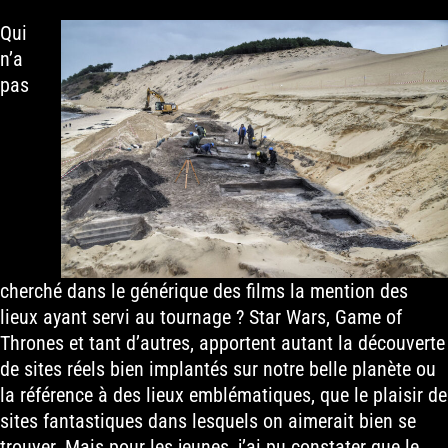
Qui
n’a
pas
cherché dans le générique des films la mention des
lieux ayant servi au tournage ? Star Wars, Game of
Thrones et tant d’autres, apportent autant la découverte
de sites réels bien implantés sur notre belle planète ou
la référence à des lieux emblématiques, que le plaisir de
sites fantastiques dans lesquels on aimerait bien se
trouver. Mais pour les jeunes, j’ai pu constater que le